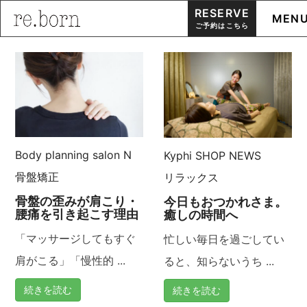
RESERVE
MEN
ご予約はこちら
Skip
to
content
Body planning salon N
Kyphi
SHOP NEWS
骨盤矯正
リラックス
骨盤の歪みが肩こり・
今日もおつかれさま。
腰痛を引き起こす理由
癒しの時間へ
「マッサージしてもすぐ
忙しい毎日を過ごしてい
肩がこる」「慢性的 ...
ると、知らないうち ...
続きを読む
続きを読む