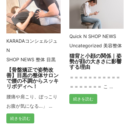
Quick N
SHOP NEWS
KARADAコンシェルジュ
Uncategorized
美容整体
N
猫背と小顔の関係｜姿
SHOP NEWS
整体
目黒
勢が顔の大きさに影響
する理由
【骨盤矯正で姿勢改
善】目黒の整体サロン
＝＝＝＝＝＝＝＝＝＝＝
で腰の不調からスッキ
リボディへ！
＝＝＝＝＝＝＝ こ ...
腰痛や肩こり、ぽっこり
続きを読む
お腹が気になる…」 ...
続きを読む