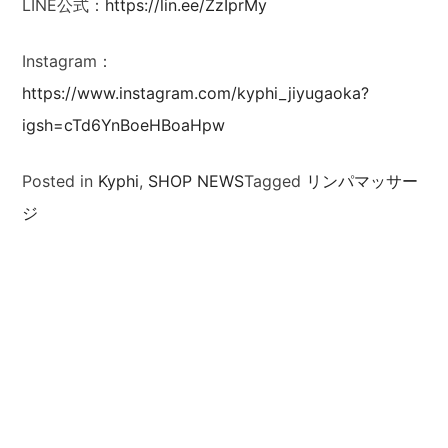
LINE公式：
https://lin.ee/ZzIprMy
Instagram：
https://www.instagram.com/kyphi_jiyugaoka?
igsh=cTd6YnBoeHBoaHpw
Posted in
Kyphi
,
SHOP NEWS
Tagged
リンパマッサー
ジ