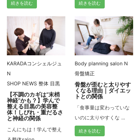
続きを読む
続きを読む
KARADAコンシェルジュ
Body planning salon N
N
骨盤矯正
SHOP NEWS
整体
目黒
骨盤が歪むと太りやす
くなる理由｜ダイエッ
【不調のカギは“末梢
トとの関係
神経”かも？】学んで
整える目黒の美容整
「食事量は変わっていな
体！しびれ・重だるさ
いのに太りやすくな ...
と神経の関係
こんにちは！学んで整え
続きを読む
る整体salon ...