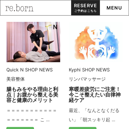
RESERVE
MENU
ご予約はこちら
Skip
to
content
Kyphi
SHOP NEWS
Quick N
SHOP NEWS
リンパマッサージ
美容整体
寒暖差疲労にご注意！
腸もみをやる理由と利
今こそ整えたい自律神
点｜お腹から整える美
経ケア
容と健康のメリット
最近、「なんとなくだる
＝＝＝＝＝＝＝＝＝＝＝
い」「朝スッキリ起 ...
＝＝＝＝＝＝＝ こ ...