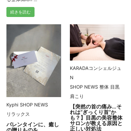
続きを読む
KARADAコンシェルジュ
N
SHOP NEWS
整体
目黒
肩こり
Kyphi
SHOP NEWS
【突然の首の痛み…そ
れは“ぎっくり首”か
リラックス
も？】目黒の美容整体
サロンが教える原因と
バレンタインに、癒し
正しい対処法
の贈りものを。