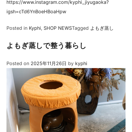
https://www.instagram.com/kyphi_jiyugaoka?
igsh=cTd6YnBoeHBoaHpw
Posted in
Kyphi
,
SHOP NEWS
Tagged
よもぎ蒸し
よもぎ蒸しで整う暮らし
Posted on
2025年11月26日
by
kyphi