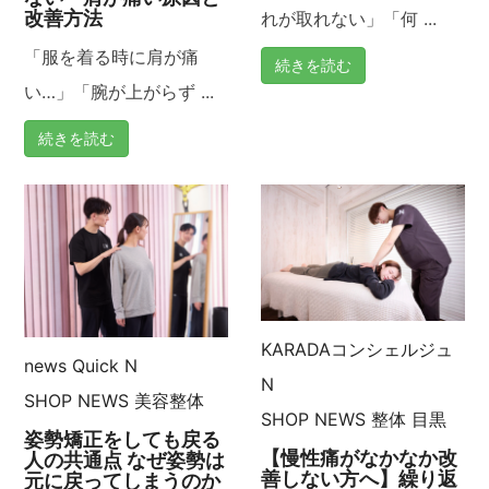
改善方法
れが取れない」「何 ...
「服を着る時に肩が痛
続きを読む
い…」「腕が上がらず ...
続きを読む
KARADAコンシェルジュ
news
Quick N
N
SHOP NEWS
美容整体
SHOP NEWS
整体
目黒
姿勢矯正をしても戻る
【慢性痛がなかなか改
人の共通点 なぜ姿勢は
善しない方へ】繰り返
元に戻ってしまうのか