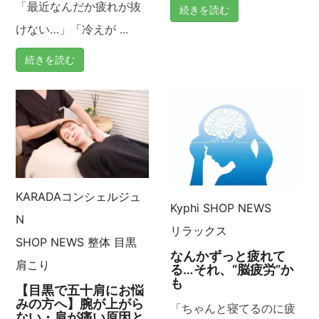
「最近なんだか疲れが抜
続きを読む
けない…」「冷えが ...
続きを読む
KARADAコンシェルジュ
Kyphi
SHOP NEWS
N
リラックス
SHOP NEWS
整体
目黒
なんかずっと疲れて
肩こり
る…それ、“脳疲労”か
も
【目黒で五十肩にお悩
みの方へ】腕が上がら
「ちゃんと寝てるのに疲
ない・肩が痛い原因と