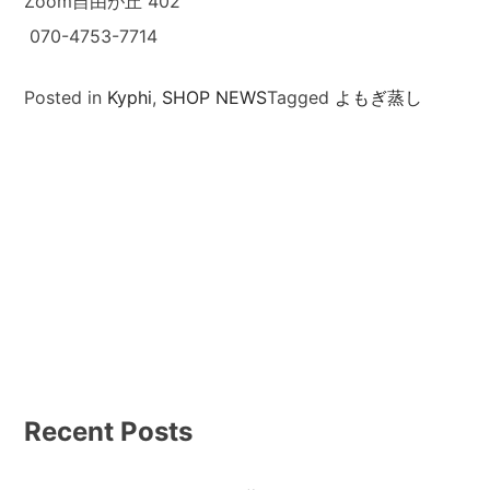
Zoom自由が丘 402
070-4753-7714
Posted in
Kyphi
,
SHOP NEWS
Tagged
よもぎ蒸し
Recent Posts