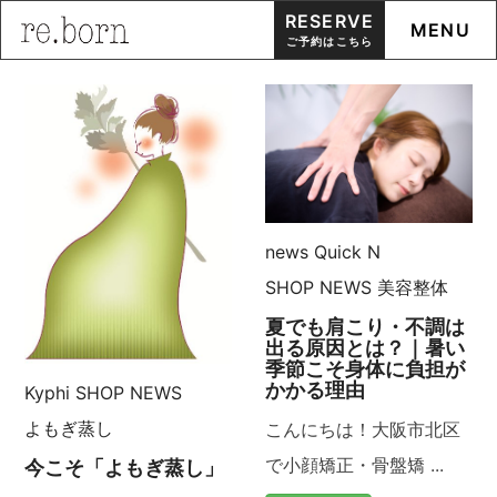
RESERVE
MENU
ご予約はこちら
Skip
to
content
news
Quick N
SHOP NEWS
美容整体
夏でも肩こり・不調は
出る原因とは？｜暑い
季節こそ身体に負担が
かかる理由
Kyphi
SHOP NEWS
よもぎ蒸し
こんにちは！大阪市北区
で小顔矯正・骨盤矯 ...
今こそ「よもぎ蒸し」