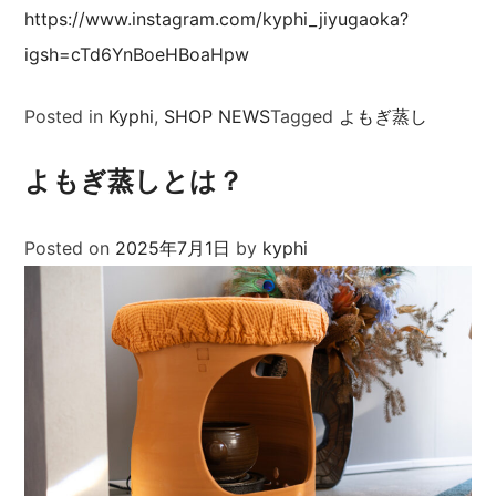
https://www.instagram.com/kyphi_jiyugaoka?
igsh=cTd6YnBoeHBoaHpw
Posted in
Kyphi
,
SHOP NEWS
Tagged
よもぎ蒸し
よもぎ蒸しとは？
Posted on
2025年7月1日
by
kyphi