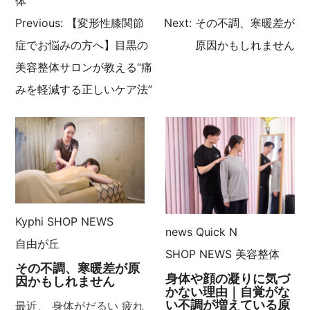
体
Previous:
【変形性膝関節
Next:
その不調、寒暖差が
投
症でお悩みの方へ】目黒の
原因かもしれません
稿
美容整体サロンが教える“痛
みを軽減する正しいケア法”
ナ
ビ
ゲ
ー
Kyphi
SHOP NEWS
シ
news
Quick N
自由が丘
SHOP NEWS
美容整体
ョ
その不調、寒暖差が原
身体や顔の凝りに気づ
因かもしれません
ン
かない理由｜自覚がな
い不調が増えている原
最近、 身体がだるい 疲れ