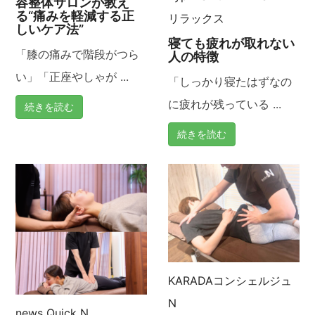
容整体サロンが教え
る“痛みを軽減する正
リラックス
しいケア法”
寝ても疲れが取れない
「膝の痛みで階段がつら
人の特徴
い」「正座やしゃが ...
「しっかり寝たはずなの
に疲れが残っている ...
続きを読む
続きを読む
KARADAコンシェルジュ
N
news
Quick N