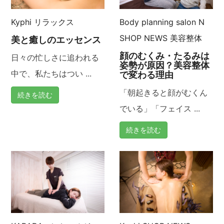
ー
Kyphi
リラックス
Body planning salon N
シ
SHOP NEWS
美容整体
美と癒しのエッセンス
ョ
顔のむくみ・たるみは
日々の忙しさに追われる
姿勢が原因？美容整体
ン
中で、私たちはつい ...
で変わる理由
「朝起きると顔がむくん
続きを読む
でいる」「フェイス ...
続きを読む