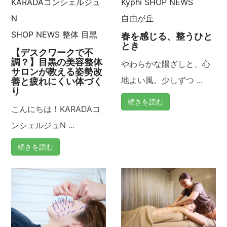
KARADAコンシェルジュ
Kyphi
SHOP NEWS
N
自由が丘
SHOP NEWS
整体
目黒
春を感じる、整うひと
とき
【デスクワークで不
調？】目黒の美容整体
やわらかな陽ざしと、心
サロンが教える姿勢改
地よい風。少しずつ ...
善と疲れにくい体づく
り
続きを読む
こんにちは！KARADAコ
ンシェルジュN ...
続きを読む