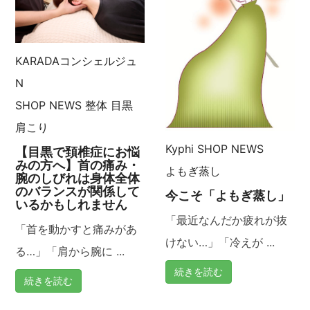
KARADAコンシェルジュ
N
SHOP NEWS
整体
目黒
肩こり
Kyphi
SHOP NEWS
【目黒で頚椎症にお悩
みの方へ】首の痛み・
よもぎ蒸し
腕のしびれは身体全体
のバランスが関係して
今こそ「よもぎ蒸し」
いるかもしれません
「最近なんだか疲れが抜
「首を動かすと痛みがあ
けない…」「冷えが ...
る…」「肩から腕に ...
続きを読む
続きを読む