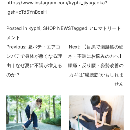
https://www.instagram.com/kyphi_jiyugaoka?
igsh=cTd6YnBoeH
Posted in
Kyphi
,
SHOP NEWS
Tagged
アロマトリート
メント
Previous:
夏バテ・エアコ
Next:
【目黒で腸腰筋の硬
投
ンバテで身体が悪くなる理
さ・不調にお悩みの方へ】
稿
由｜なぜ夏に不調が増える
腰痛・反り腰・姿勢改善の
のか？
カギは“腸腰筋”かもしれま
ナ
せん
ビ
ゲ
ー