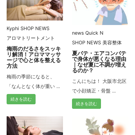
Kyphi
SHOP NEWS
news
Quick N
アロマトリートメント
SHOP NEWS
美容整体
梅雨のだるさをスッキ
夏バテ・エアコンバテ
リ解消！アロママッサ
で身体が悪くなる理由
ージで心と体を整える
｜なぜ夏に不調が増え
方法
るのか？
梅雨の季節になると、
こんにちは！ 大阪市北区
「なんとなく体が重い ...
で小顔矯正・骨盤 ...
続きを読む
続きを読む