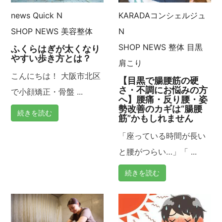
シ
news
Quick N
KARADAコンシェルジュ
ョ
SHOP NEWS
美容整体
N
SHOP NEWS
整体
目黒
ふくらはぎが太くなり
ン
やすい歩き方とは？
肩こり
こんにちは！ 大阪市北区
【目黒で腸腰筋の硬
さ・不調にお悩みの方
で小顔矯正・骨盤 ...
へ】腰痛・反り腰・姿
勢改善のカギは“腸腰
続きを読む
筋”かもしれません
「座っている時間が長い
と腰がつらい…」「 ...
続きを読む