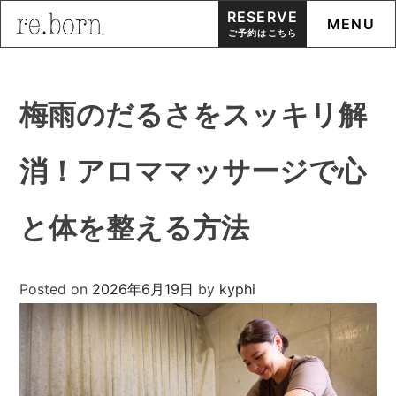
RESERVE
MENU
ご予約はこちら
Skip
to
梅雨のだるさをスッキリ解
content
消！アロママッサージで心
と体を整える方法
Posted on
2026年6月19日
by
kyphi