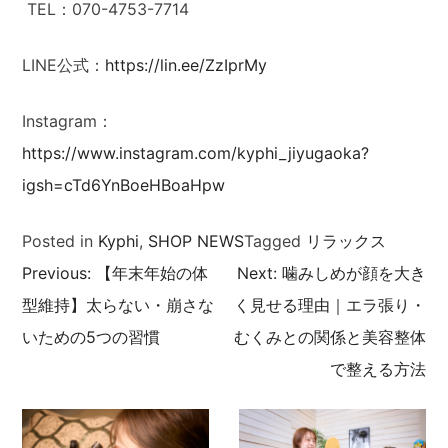
TEL：070-4753-7714
LINE公式：
https://lin.ee/ZzIprMy
Instagram：
https://www.instagram.com/kyphi_jiyugaoka?
igsh=cTd6YnBoeHBoaHpw
Posted in
Kyphi
,
SHOP NEWS
Tagged
リラックス
Previous:
【年末年始の体
Next:
噛みしめが顔を大き
投
型維持】太らない・崩さな
く見せる理由｜エラ張り・
稿
いための5つの習慣
むくみとの関係と美容整体
で整える方法
ナ
ビ