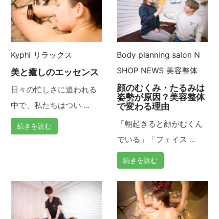
ゲ
ー
Kyphi
リラックス
Body planning salon N
シ
SHOP NEWS
美容整体
美と癒しのエッセンス
ョ
顔のむくみ・たるみは
日々の忙しさに追われる
姿勢が原因？美容整体
ン
中で、私たちはつい ...
で変わる理由
「朝起きると顔がむくん
続きを読む
でいる」「フェイス ...
続きを読む