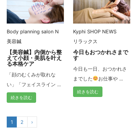
Body planning salon N
Kyphi
SHOP NEWS
美容鍼
リラックス
【美容鍼】内側から整
今日もおつかれさまで
えて小顔・美肌を叶え
す
る本格ケア
今日も一日、おつかれさ
「顔のむくみが取れな
までした
お仕事や ...
い」「フェイスライン ...
続きを読む
続きを読む
1
2
›