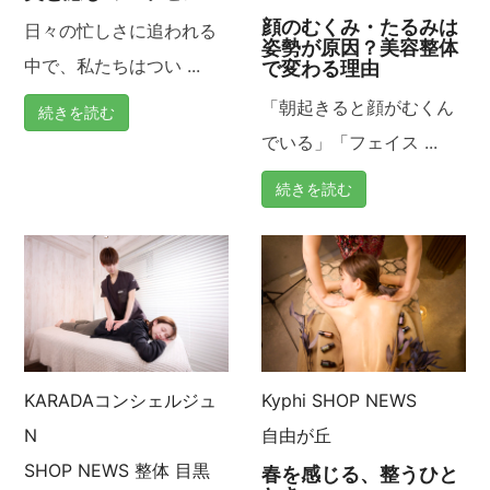
顔のむくみ・たるみは
シ
日々の忙しさに追われる
姿勢が原因？美容整体
中で、私たちはつい ...
で変わる理由
ョ
「朝起きると顔がむくん
続きを読む
ン
でいる」「フェイス ...
続きを読む
KARADAコンシェルジュ
Kyphi
SHOP NEWS
N
自由が丘
SHOP NEWS
整体
目黒
春を感じる、整うひと