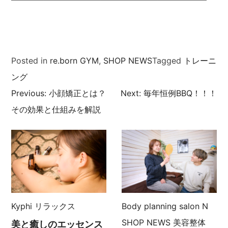
Posted in
re.born GYM
,
SHOP NEWS
Tagged
トレーニ
ング
Previous:
小顔矯正とは？
Next:
毎年恒例BBQ！！！
投
その効果と仕組みを解説
稿
ナ
ビ
ゲ
Kyphi
リラックス
Body planning salon N
ー
SHOP NEWS
美容整体
美と癒しのエッセンス