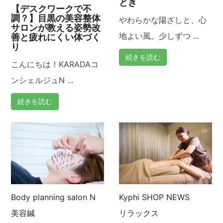
とき
【デスクワークで不
調？】目黒の美容整体
やわらかな陽ざしと、心
サロンが教える姿勢改
地よい風。少しずつ ...
善と疲れにくい体づく
り
続きを読む
こんにちは！KARADAコ
ンシェルジュN ...
続きを読む
Body planning salon N
Kyphi
SHOP NEWS
美容鍼
リラックス