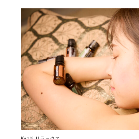
稿
ナ
ビ
ゲ
ー
シ
ョ
ン
Kyphi
リラックス