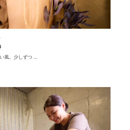
丘
き
風。少しずつ ...