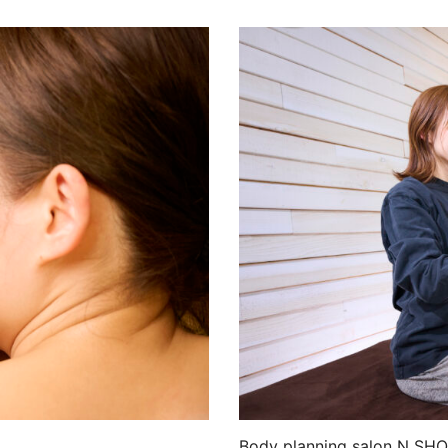
Body planning salon N
SHO