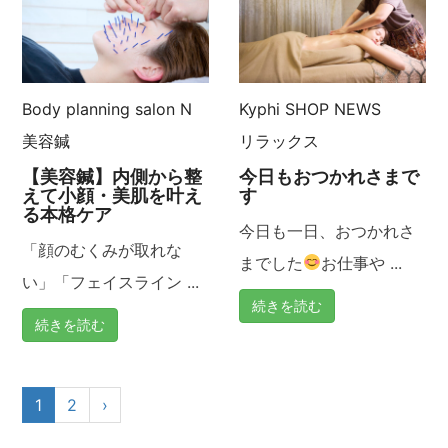
Body planning salon N
Kyphi
SHOP NEWS
美容鍼
リラックス
【美容鍼】内側から整
今日もおつかれさまで
えて小顔・美肌を叶え
す
る本格ケア
今日も一日、おつかれさ
「顔のむくみが取れな
までした
お仕事や ...
い」「フェイスライン ...
続きを読む
続きを読む
1
2
›