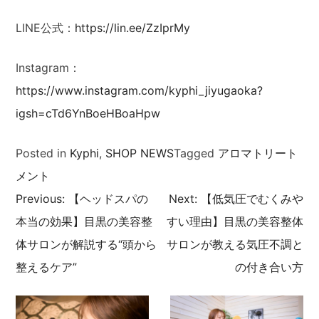
LINE公式：
https://lin.ee/ZzIprMy
Instagram：
https://www.instagram.com/kyphi_jiyugaoka?
igsh=cTd6YnBoeHBoaHpw
Posted in
Kyphi
,
SHOP NEWS
Tagged
アロマトリート
メント
Previous:
【ヘッドスパの
Next:
【低気圧でむくみや
投
本当の効果】目黒の美容整
すい理由】目黒の美容整体
稿
体サロンが解説する“頭から
サロンが教える気圧不調と
整えるケア”
の付き合い方
ナ
ビ