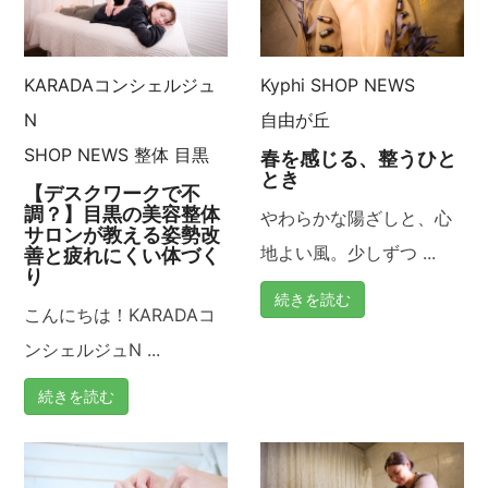
KARADAコンシェルジュ
Kyphi
SHOP NEWS
N
自由が丘
SHOP NEWS
整体
目黒
春を感じる、整うひと
とき
【デスクワークで不
調？】目黒の美容整体
やわらかな陽ざしと、心
サロンが教える姿勢改
地よい風。少しずつ ...
善と疲れにくい体づく
り
続きを読む
こんにちは！KARADAコ
ンシェルジュN ...
続きを読む