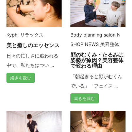
ゲ
ー
Kyphi
リラックス
Body planning salon N
シ
SHOP NEWS
美容整体
美と癒しのエッセンス
ョ
顔のむくみ・たるみは
日々の忙しさに追われる
姿勢が原因？美容整体
ン
中で、私たちはつい ...
で変わる理由
「朝起きると顔がむくん
続きを読む
でいる」「フェイス ...
続きを読む