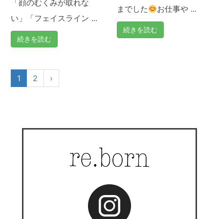
「顔のむくみが取れな
までした
お仕事や ...
い」「フェイスライン ...
続きを読む
続きを読む
1
2
›