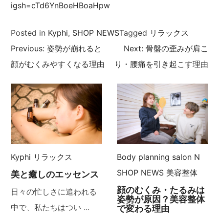
igsh=cTd6YnBoeHBoaHpw
Posted in
Kyphi
,
SHOP NEWS
Tagged
リラックス
Previous:
姿勢が崩れると
Next:
骨盤の歪みが肩こ
投
顔がむくみやすくなる理由
り・腰痛を引き起こす理由
稿
ナ
ビ
ゲ
Kyphi
リラックス
Body planning salon N
ー
SHOP NEWS
美容整体
美と癒しのエッセンス
顔のむくみ・たるみは
シ
日々の忙しさに追われる
姿勢が原因？美容整体
中で、私たちはつい ...
で変わる理由
ョ