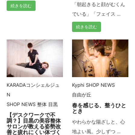
「朝起きると顔がむくん
続きを読む
ン
でいる」「フェイス ...
続きを読む
KARADAコンシェルジュ
Kyphi
SHOP NEWS
N
自由が丘
SHOP NEWS
整体
目黒
春を感じる、整うひと
とき
【デスクワークで不
調？】目黒の美容整体
やわらかな陽ざしと、心
サロンが教える姿勢改
地よい風。少しずつ ...
善と疲れにくい体づく