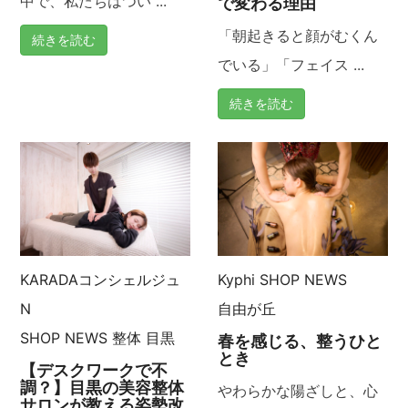
ン
中で、私たちはつい ...
で変わる理由
「朝起きると顔がむくん
続きを読む
でいる」「フェイス ...
続きを読む
KARADAコンシェルジュ
Kyphi
SHOP NEWS
N
自由が丘
SHOP NEWS
整体
目黒
春を感じる、整うひと
とき
【デスクワークで不
調？】目黒の美容整体
やわらかな陽ざしと、心
サロンが教える姿勢改