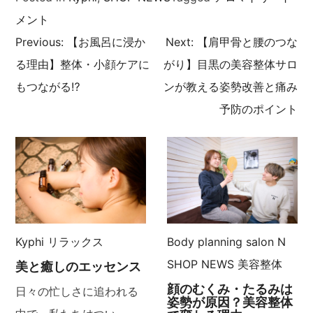
メント
Previous:
【お風呂に浸か
Next:
【肩甲骨と腰のつな
投
る理由】整体・小顔ケアに
がり】目黒の美容整体サロ
稿
もつながる⁉
ンが教える姿勢改善と痛み
予防のポイント
ナ
ビ
ゲ
ー
Kyphi
リラックス
Body planning salon N
シ
SHOP NEWS
美容整体
美と癒しのエッセンス
ョ
顔のむくみ・たるみは
日々の忙しさに追われる
姿勢が原因？美容整体