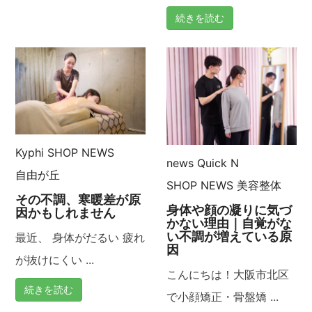
続きを読む
Kyphi
SHOP NEWS
news
Quick N
自由が丘
SHOP NEWS
美容整体
その不調、寒暖差が原
身体や顔の凝りに気づ
因かもしれません
かない理由｜自覚がな
い不調が増えている原
最近、 身体がだるい 疲れ
因
が抜けにくい ...
こんにちは！大阪市北区
続きを読む
で小顔矯正・骨盤矯 ...