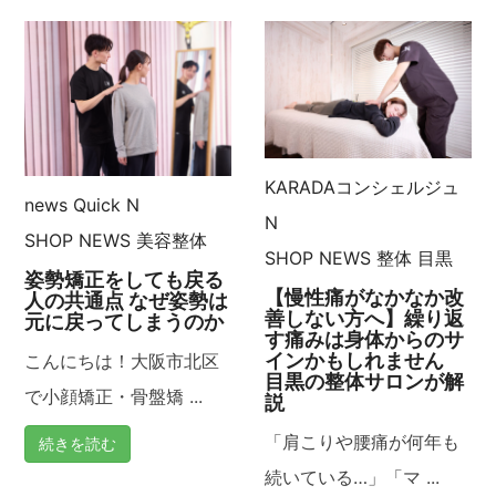
KARADAコンシェルジュ
news
Quick N
N
SHOP NEWS
美容整体
SHOP NEWS
整体
目黒
姿勢矯正をしても戻る
【慢性痛がなかなか改
人の共通点 なぜ姿勢は
善しない方へ】繰り返
元に戻ってしまうのか
す痛みは身体からのサ
インかもしれません
こんにちは！大阪市北区
目黒の整体サロンが解
で小顔矯正・骨盤矯 ...
説
「肩こりや腰痛が何年も
続きを読む
続いている…」「マ ...