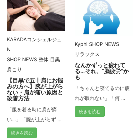
ゲ
ー
KARADAコンシェルジュ
シ
Kyphi
SHOP NEWS
N
リラックス
ョ
SHOP NEWS
整体
目黒
なんかずっと疲れて
肩こり
ン
る…それ、“脳疲労”か
も
【目黒で五十肩にお悩
みの方へ】腕が上がら
「ちゃんと寝てるのに疲
ない・肩が痛い原因と
改善方法
れが取れない」「何 ...
「服を着る時に肩が痛
続きを読む
い…」「腕が上がらず ...
続きを読む