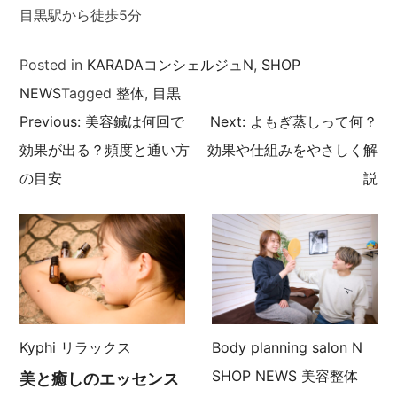
目黒駅から徒歩5分
Posted in
KARADAコンシェルジュN
,
SHOP
NEWS
Tagged
整体
,
目黒
Previous:
美容鍼は何回で
Next:
よもぎ蒸しって何？
投
効果が出る？頻度と通い方
効果や仕組みをやさしく解
稿
の目安
説
ナ
ビ
ゲ
ー
Kyphi
リラックス
Body planning salon N
SHOP NEWS
美容整体
美と癒しのエッセンス
シ