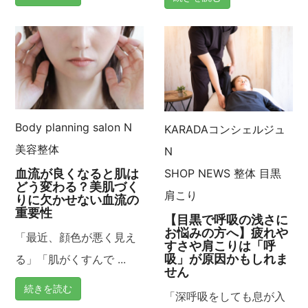
Body planning salon N
KARADAコンシェルジュ
美容整体
N
SHOP NEWS
整体
目黒
血流が良くなると肌は
どう変わる？美肌づく
肩こり
りに欠かせない血流の
重要性
【目黒で呼吸の浅さに
お悩みの方へ】疲れや
「最近、顔色が悪く見え
すさや肩こりは「呼
吸」が原因かもしれま
る」「肌がくすんで ...
せん
続きを読む
「深呼吸をしても息が入