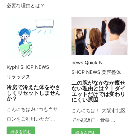
稿
必要な理由とは？
ナ
ビ
ゲ
ー
news
Quick N
Kyphi
SHOP NEWS
SHOP NEWS
美容整体
シ
リラックス
二の腕がなかなか痩せ
冷房で冷えた体をやさ
ョ
ない理由とは？｜ダイ
しくリセットしません
エットだけでは変わり
か？
にくい原因
ン
こんにちは♪いつも当サ
こんにちは！ 大阪市北区
ロンをご利用いただ ...
で小顔矯正・骨盤 ...
続きを読む
続きを読む