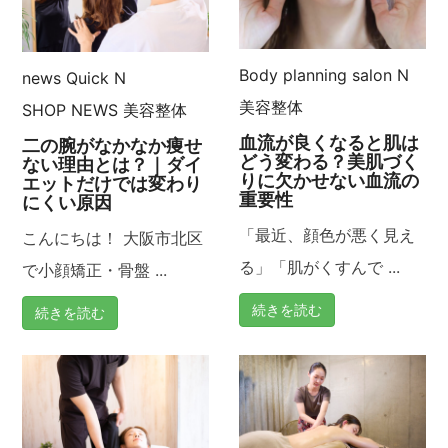
ゲ
ー
Body planning salon N
news
Quick N
美容整体
SHOP NEWS
美容整体
シ
血流が良くなると肌は
二の腕がなかなか痩せ
どう変わる？美肌づく
ョ
ない理由とは？｜ダイ
りに欠かせない血流の
エットだけでは変わり
重要性
にくい原因
ン
「最近、顔色が悪く見え
こんにちは！ 大阪市北区
る」「肌がくすんで ...
で小顔矯正・骨盤 ...
続きを読む
続きを読む